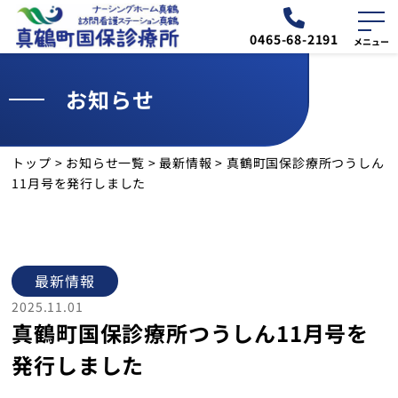
0465-68-2191
お知らせ
外来
ナーシング
診療予定表
ホーム真鶴
トップ
>
お知らせ一覧
>
最新情報
>
真鶴町国保診療所つうしん
お知らせ
11月号を発行しました
交通・アクセス
診療所について
最新情報
2025.11.01
真鶴町国保診療所つうしん11月号を
外来のご案内
発行しました
診療案内