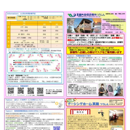
在宅診療
ナーシングホーム真鶴
訪問看護ステーション真鶴
健診・予防接種
地域活動
募集情報
トップ