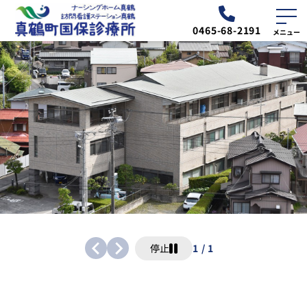
0465-68-2191
外来
ナーシング
診療予定表
ホーム真鶴
お知らせ
交通・アクセス
診療所について
停止
1
/
1
外来のご案内
診療案内